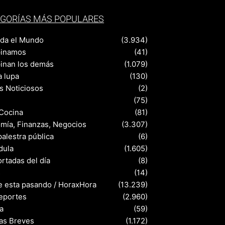
GORÍAS MÁS POPULARES
nda el Mundo
(3.934)
pinamos
(41)
pinan los demás
(1.079)
a lupa
(130)
s Noticiosos
(2)
(75)
 Cocina
(81)
mía, Finanzas, Negocios
(3.307)
palestra pública
(6)
dula
(1.605)
rtadas del día
(8)
s
(14)
e esta pasando / HoraxHora
(13.239)
eportes
(2.960)
a
(59)
ias Breves
(1.172)