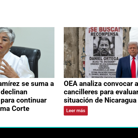
amírez se suma a
OEA analiza convocar 
 declinan
cancilleres para evalua
 para continuar
situación de Nicaragua
ema Corte
Leer más