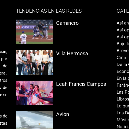
TENDENCIAS EN LAS REDES
CATE
Caminero
Así a
Así o
Así o
Bajo l
Breve
ión,
Villa Hermosa
Cine
 por
De la
s de
Econo
ral,
En la 
tros
Leah Francis Campos
Farán
s de
Las Po
e se
Libro
Lo qu
Los D
Avión
s de
Músic
stas
Notic