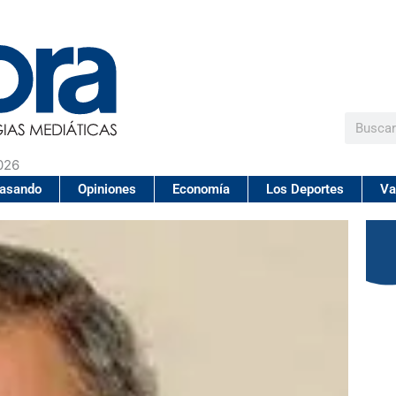
Buscar
026
pasando
Opiniones
Economía
Los Deportes
Va