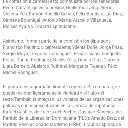
La comisión bicameral está compuesta por los senadores
Pedro Catrain, quien la preside; Guillermo Lama, Alexis
Victoria Yeb, Ramón Rogelio Genao, Félix Bautista, Lía Díaz,
Ginnette Bournigal, Antonio Marte, Aracelis Villanueva,
Moisés Ayala y Eduard Espíritusanto.
Asimismo, forman parte de la comisión los diputados
Francisco Paulino, vicepresidente; Ydenia Doñé, Jorge Frías,
Sergio Moya, Gregorio Domínguez, Félix Hiciano, Enriqueta
Rojas, Dorina Rodríguez, Dellys Féliz, Danilo Díaz, Carmen
Ligia Barceló, Abelardo Ruthinel, Margarita Tejeda y Félix
Michel Rodríguez.
El párrafo está gramaticalmente correcto. Sin embargo, se
puede mejorar ligeramente la claridad y el flujo del
texto:También la integran los voceros de las organizaciones
políticas con representación en la Cámara de Diputados:
Rafael Castillo, de Fuerza del Pueblo; Gustavo Sánchez, del
Partido de la Liberación Dominicana (PLD); Amado Díaz, del
Partido Revolucionario Moderno (PRM); Braulio Espinal, de