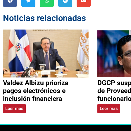
Noticias relacionadas
Valdez Albizu prioriza
DGCP suspe
pagos electrónicos e
de Proveed
inclusión financiera
funcionari
Leer más
Leer más