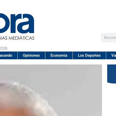
Buscar
2026
pasando
Opiniones
Economía
Los Deportes
Va