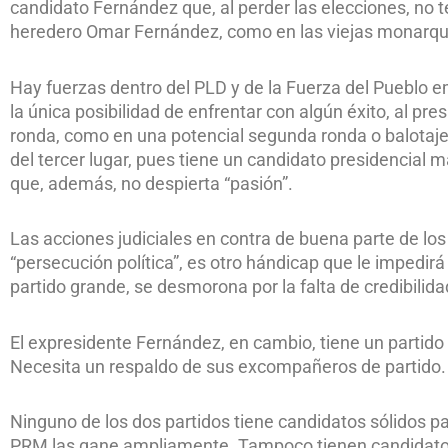
candidato Fernández que, al perder las elecciones, no t
heredero Omar Fernández, como en las viejas monarqu
Hay fuerzas dentro del PLD y de la Fuerza del Pueblo 
la única posibilidad de enfrentar con algún éxito, al pr
ronda, como en una potencial segunda ronda o balotaje,
del tercer lugar, pues tiene un candidato presidencial malo
que, además, no despierta “pasión”.
Las acciones judiciales en contra de buena parte de los
“persecución política”, es otro hándicap que le impedirá 
partido grande, se desmorona por la falta de credibilida
El expresidente Fernández, en cambio, tiene un partido
Necesita un respaldo de sus excompañeros de partido. 
Ninguno de los dos partidos tiene candidatos sólidos pa
PRM las gane ampliamente. Tampoco tienen candidatos