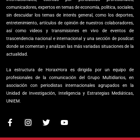
comunicadores, expertos en temas de economía, política, sociales,
sin descuidar los temas de interés general, como los deportes,
entretenimiento, artículos de opinión de nuestros colaboradores,
así como videos y transmisiones en vivo de eventos de
trascendencia nacional e internacional y una sección de posdcat
donde se comentan y analizan las más variadas situaciones de la
actualidad.
La estructura de HoraxHora es dirigida por un equipo de
profesionales de la comunicación del Grupo Multidiarios, en
asociación con periodistas internacionales agrupados en la
Unidad de Investigación, Inteligencia y Estrategias Mediáticas,
UNIEM.
F
I
T
Y
a
n
w
o
c
s
i
u