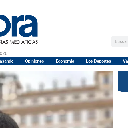
Buscar
2026
pasando
Opiniones
Economía
Los Deportes
Va