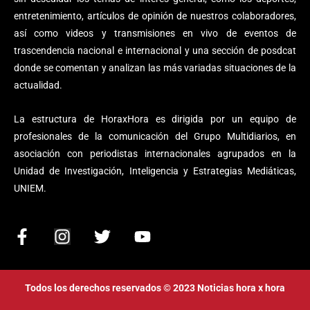
entretenimiento, artículos de opinión de nuestros colaboradores,
así como videos y transmisiones en vivo de eventos de
trascendencia nacional e internacional y una sección de posdcat
donde se comentan y analizan las más variadas situaciones de la
actualidad.
La estructura de HoraxHora es dirigida por un equipo de
profesionales de la comunicación del Grupo Multidiarios, en
asociación con periodistas internacionales agrupados en la
Unidad de Investigación, Inteligencia y Estrategias Mediáticas,
UNIEM.
F
I
T
Y
a
n
w
o
c
s
i
u
e
t
t
t
Todos los derechos reservados © 2023 Noticias hora x hora
b
a
t
u