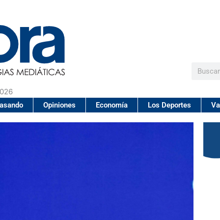
Buscar
2026
pasando
Opiniones
Economía
Los Deportes
Va