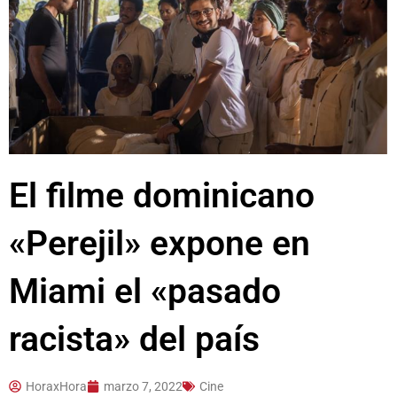
El filme dominicano
«Perejil» expone en
Miami el «pasado
racista» del país
HoraxHora
marzo 7, 2022
Cine