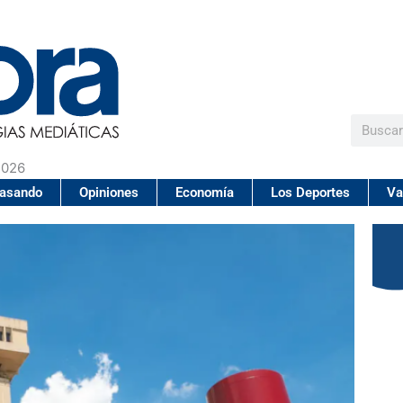
Buscar
2026
pasando
Opiniones
Economía
Los Deportes
Va