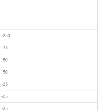
-250
-75
-50
-50
-25
-25
-25