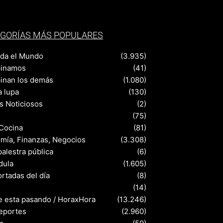
GORÍAS MÁS POPULARES
nda el Mundo
(3.935)
pinamos
(41)
pinan los demás
(1.080)
a lupa
(130)
s Noticiosos
(2)
(75)
 Cocina
(81)
mía, Finanzas, Negocios
(3.308)
palestra pública
(6)
dula
(1.605)
rtadas del día
(8)
s
(14)
e esta pasando / HoraxHora
(13.246)
eportes
(2.960)