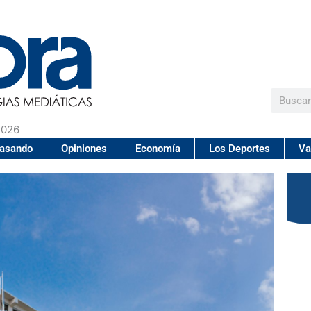
Buscar
2026
pasando
Opiniones
Economía
Los Deportes
Va