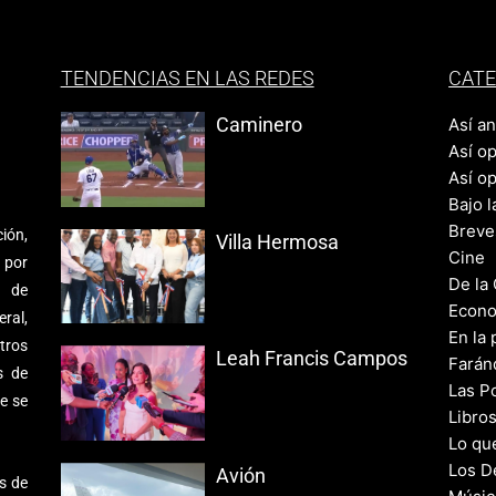
TENDENCIAS EN LAS REDES
CATE
Caminero
Así a
Así o
Así o
Bajo l
Breve
ión,
Villa Hermosa
Cine
 por
De la
s de
Econo
ral,
En la 
tros
Leah Francis Campos
Farán
s de
Las Po
e se
Libro
Lo qu
Los D
Avión
s de