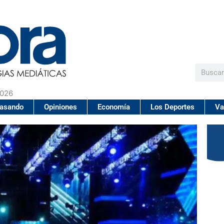
Buscar
2026
pasando
Opiniones
Economía
Los Deportes
Va