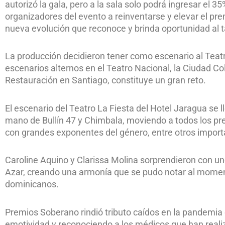
autorizó la gala, pero a la sala solo podrá ingresar el 3
organizadores del evento a reinventarse y elevar el p
nueva evolución que reconoce y brinda oportunidad al t
La producción decidieron tener como escenario al Teatr
escenarios alternos en el Teatro Nacional, la Ciudad Co
Restauración en Santiago, constituye un gran reto.
El escenario del Teatro La Fiesta del Hotel Jaragua se l
mano de Bullín 47 y Chimbala, moviendo a todos los pr
con grandes exponentes del género, entre otros impor
Caroline Aquino y Clarissa Molina sorprendieron con u
Azar, creando una armonía que se pudo notar al momen
dominicanos.
Premios Soberano rindió tributo caídos en la pandemia
emotividad y reconociendo a los médicos que han reali