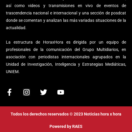
así como videos y transmisiones en vivo de eventos de
trascendencia nacional e internacional y una sección de posdcat
donde se comentan y analizan las más variadas situaciones de la
actualidad.
La estructura de HoraxHora es dirigida por un equipo de
profesionales de la comunicación del Grupo Multidiarios, en
asociación con periodistas internacionales agrupados en la
Unidad de Investigación, Inteligencia y Estrategias Mediáticas,
UNIEM.
F
I
T
Y
a
n
w
o
c
s
i
u
e
t
t
t
Todos los derechos reservados © 2023 Noticias hora x hora
b
a
t
u
o
g
e
b
Powered by
RAES