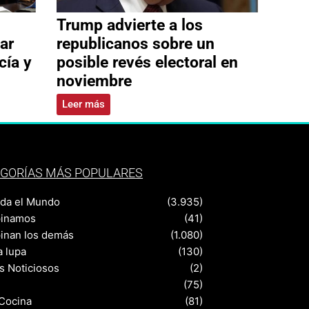
Trump advierte a los
ar
republicanos sobre un
cía y
posible revés electoral en
noviembre
Leer más
GORÍAS MÁS POPULARES
nda el Mundo
(3.935)
pinamos
(41)
pinan los demás
(1.080)
a lupa
(130)
s Noticiosos
(2)
(75)
 Cocina
(81)