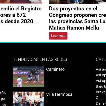
ndió el Registro
Dos proyectos en el
ores a 672
Congreso proponen cre
os desde 2020
las provincias Santa Lu
Matías Ramón Mella
Leer más
TENDENCIAS EN LAS REDES
CATE
Caminero
Así a
Así o
Así o
Bajo l
Breve
ión,
Villa Hermosa
Cine
 por
De la
s de