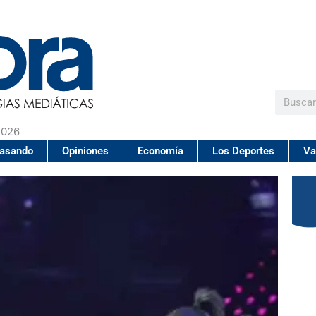
Buscar
2026
pasando
Opiniones
Economía
Los Deportes
Va