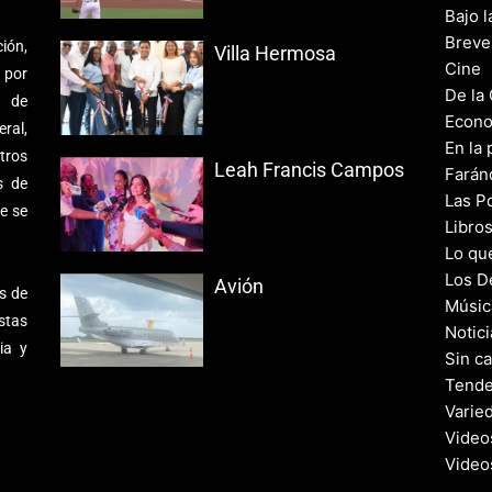
Bajo l
Breve
ión,
Villa Hermosa
Cine
 por
De la
s de
Econo
ral,
En la 
tros
Leah Francis Campos
Farán
s de
Las Po
e se
Libro
Lo qu
Los D
Avión
s de
Músic
stas
Notic
ia y
Sin c
Tende
Varie
Video
Video