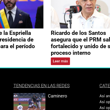
 la Espriella
Ricardo de los Santos
residencia de
asegura que el PRM sa
ara el período
fortalecido y unido de 
proceso interno
Leer más
TENDENCIAS EN LAS REDES
CATE
Caminero
Así a
Así o
Así o