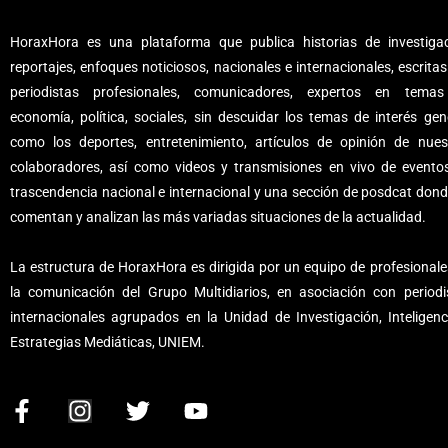
HoraxHora es una plataforma que publica historias de investigac
reportajes, enfoques noticiosos, nacionales e internacionales, escritas
periodistas profesionales, comunicadores, expertos en tema
economía, política, sociales, sin descuidar los temas de interés gene
como los deportes, entretenimiento, artículos de opinión de nues
colaboradores, así como videos y transmisiones en vivo de evento
trascendencia nacional e internacional y una sección de posdcat dond
comentan y analizan las más variadas situaciones de la actualidad.
La estructura de HoraxHora es dirigida por un equipo de profesionale
la comunicación del Grupo Multidiarios, en asociación con periodi
internacionales agrupados en la Unidad de Investigación, Inteligenc
Estrategias Mediáticas, UNIEM.
F
I
T
Y
a
n
w
o