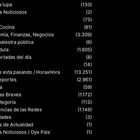
a lupa
(130)
s Noticiosos
(2)
(75)
 Cocina
(81)
mía, Finanzas, Negocios
(3.309)
palestra pública
(6)
dula
(1.605)
rtadas del día
(8)
s
(14)
e esta pasando / HoraxHora
(13.251)
eportes
(2.961)
a
(59)
ias Breves
(1.172)
ategoría
(113)
ncias de las Redes
(1.146)
dades
(3)
s de Actualidad
(1)
s Noticiosos / Oye País
(1)