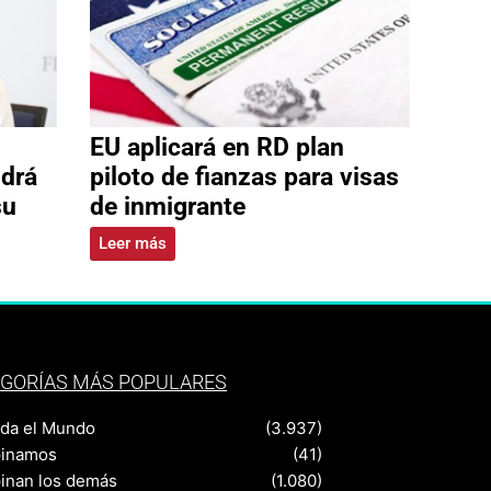
EU aplicará en RD plan
ldrá
piloto de fianzas para visas
su
de inmigrante
Leer más
GORÍAS MÁS POPULARES
nda el Mundo
(3.937)
pinamos
(41)
pinan los demás
(1.080)