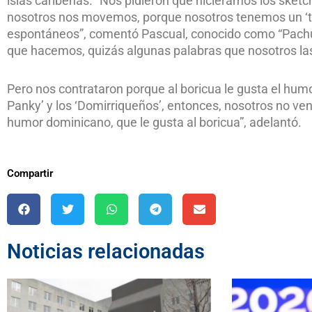
islas caribeñas. “Nos pidieron que hiciéramos los ske
nosotros nos movemos, porque nosotros tenemos un ‘t
espontáneos”, comentó Pascual, conocido como “Pachul
que hacemos, quizás algunas palabras que nosotros las
Pero nos contrataron porque al boricua le gusta el humo
Panky’ y los ‘Domirriqueños’, entonces, nosotros no v
humor dominicano, que le gusta al boricua”, adelantó.
Compartir
Noticias relacionadas