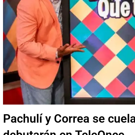
Pachulí y Correa se cuel
debutarán en TeleOnce