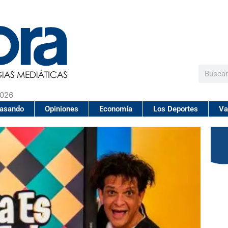
Buscar
2026
pasando
Opiniones
Economía
Los Deportes
Va