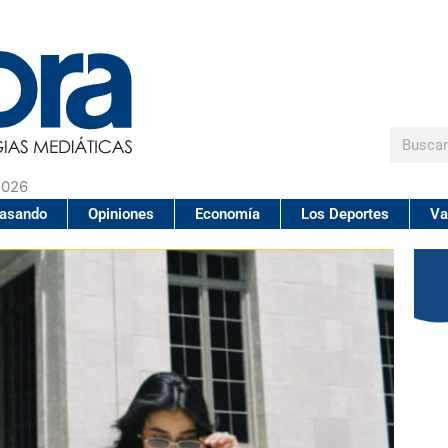
Buscar
2026
pasando
Opiniones
Economía
Los Deportes
Va