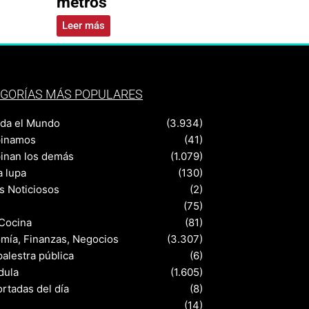
metros
Leer más
GORÍAS MÁS POPULARES
nda el Mundo
(3.934)
pinamos
(41)
pinan los demás
(1.079)
a lupa
(130)
s Noticiosos
(2)
(75)
 Cocina
(81)
mía, Finanzas, Negocios
(3.307)
palestra pública
(6)
dula
(1.605)
rtadas del día
(8)
s
(14)