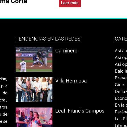
ema Corte
Leer más
TENDENCIAS EN LAS REDES
CATE
Caminero
Así a
Así o
Así o
Bajo l
Breve
ión,
Villa Hermosa
Cine
 por
De la
s de
Econo
ral,
En la 
tros
Leah Francis Campos
Farán
s de
Las Po
e se
Libro