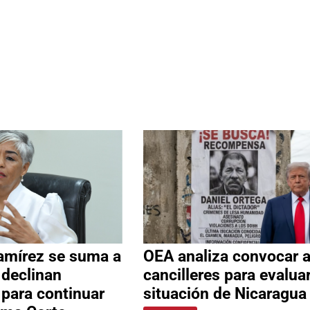
amírez se suma a
OEA analiza convocar 
 declinan
cancilleres para evalua
 para continuar
situación de Nicaragua