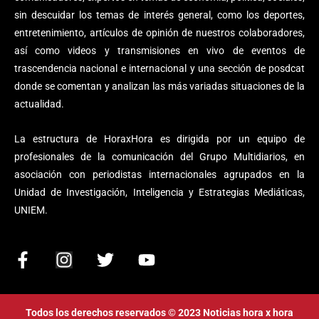
sin descuidar los temas de interés general, como los deportes,
entretenimiento, artículos de opinión de nuestros colaboradores,
así como videos y transmisiones en vivo de eventos de
trascendencia nacional e internacional y una sección de posdcat
donde se comentan y analizan las más variadas situaciones de la
actualidad.
La estructura de HoraxHora es dirigida por un equipo de
profesionales de la comunicación del Grupo Multidiarios, en
asociación con periodistas internacionales agrupados en la
Unidad de Investigación, Inteligencia y Estrategias Mediáticas,
UNIEM.
F
I
T
Y
a
n
w
o
c
s
i
u
e
t
t
t
Todos los derechos reservados © 2023 Noticias hora x hora