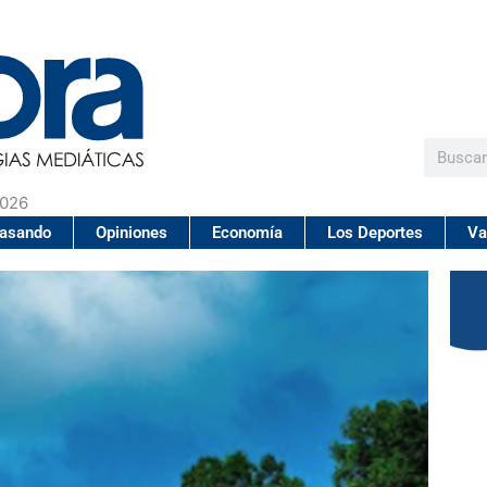
Buscar
2026
pasando
Opiniones
Economía
Los Deportes
Va