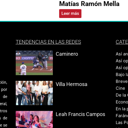
Matías Ramón Mella
Leer más
TENDENCIAS EN LAS REDES
CATE
Caminero
Así a
Así o
Así o
Bajo l
Breve
ión,
Villa Hermosa
Cine
 por
De la
s de
Econo
ral,
En la 
tros
Leah Francis Campos
Farán
s de
Las Po
e se