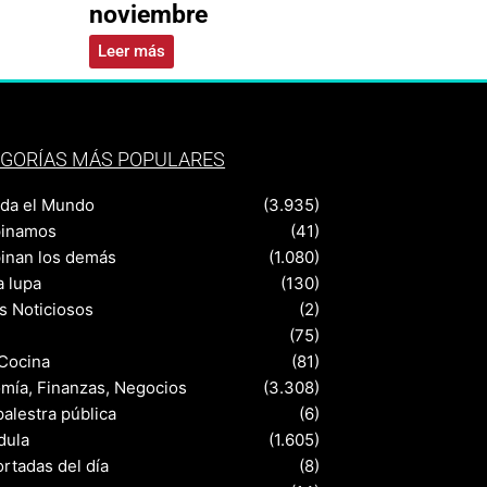
noviembre
Leer más
GORÍAS MÁS POPULARES
nda el Mundo
(3.935)
pinamos
(41)
pinan los demás
(1.080)
a lupa
(130)
s Noticiosos
(2)
(75)
 Cocina
(81)
mía, Finanzas, Negocios
(3.308)
palestra pública
(6)
dula
(1.605)
rtadas del día
(8)