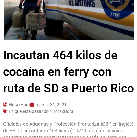
Incautan 464 kilos de
cocaína en ferry con
ruta de SD a Puerto Rico
HoraxHora
agosto 31, 2021
Lo que esta pasando / HoraxHora
Oficiales de Aduanas y Protección Fronteriza (CBP, en inglés)
de EE.UU. incautaron 464 kilos (1.024 libras) de cocaína