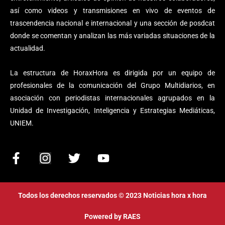
así como videos y transmisiones en vivo de eventos de
trascendencia nacional e internacional y una sección de posdcat
donde se comentan y analizan las más variadas situaciones de la
actualidad.
La estructura de HoraxHora es dirigida por un equipo de
profesionales de la comunicación del Grupo Multidiarios, en
asociación con periodistas internacionales agrupados en la
Unidad de Investigación, Inteligencia y Estrategias Mediáticas,
UNIEM.
F
I
T
Y
a
n
w
o
c
s
i
u
e
t
t
t
Todos los derechos reservados © 2023 Noticias hora x hora
b
a
t
u
o
g
e
b
Powered by
RAES