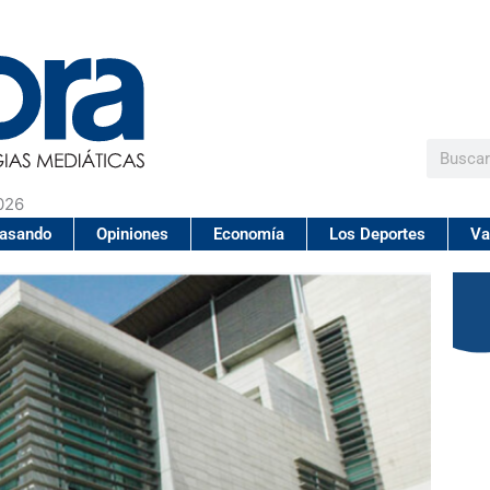
Buscar
026
pasando
Opiniones
Economía
Los Deportes
Va