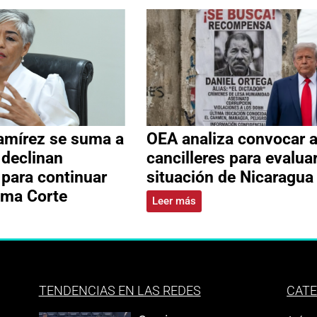
amírez se suma a
OEA analiza convocar 
 declinan
cancilleres para evalua
 para continuar
situación de Nicaragua
ema Corte
Leer más
TENDENCIAS EN LAS REDES
CATE