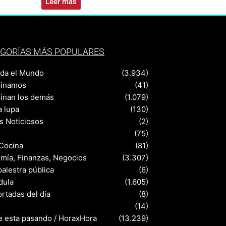
Leer más
GORÍAS MÁS POPULARES
nda el Mundo
(3.934)
pinamos
(41)
pinan los demás
(1.079)
a lupa
(130)
s Noticiosos
(2)
(75)
 Cocina
(81)
mía, Finanzas, Negocios
(3.307)
palestra pública
(6)
dula
(1.605)
rtadas del día
(8)
s
(14)
e esta pasando / HoraxHora
(13.239)