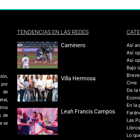
TENDENCIAS EN LAS REDES
CATE
Caminero
Así a
Así o
Así o
Bajo l
Breve
ión,
Villa Hermosa
Cine
 por
De la
s de
Econo
ral,
En la 
tros
Leah Francis Campos
Farán
s de
Las Po
e se
Libro
Lo qu