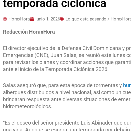
temporada ciclónica
HoraxHora
junio 1, 2026
Lo que esta pasando / HoraxHor
Redacción HoraxHora
El director ejecutivo de la Defensa Civil Dominicana y 
Emergencias (CNE), Juan Salas, se reunió este lunes con 
para revisar los planes y coordinar acciones que garanti
ante el inicio de la Temporada Ciclónica 2026.
Salas aseguró que, para esta época de tormentas y
hu
albergues distribuidos a nivel nacional, así como un c
brindarán respuesta ante diversas situaciones de em
hidrometeorológicos.
“Es el deseo del señor presidente Luis Abinader que du
una vida. Aunque se espera una temporada por debajo 