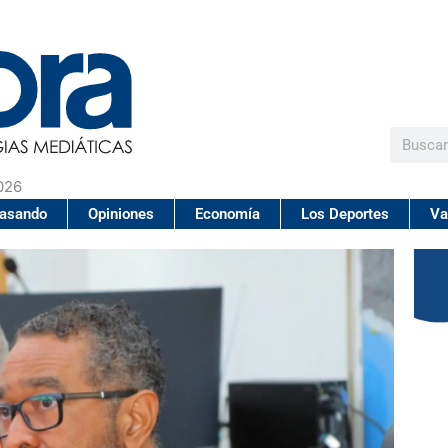
Buscar
026
pasando
Opiniones
Economía
Los Deportes
Va