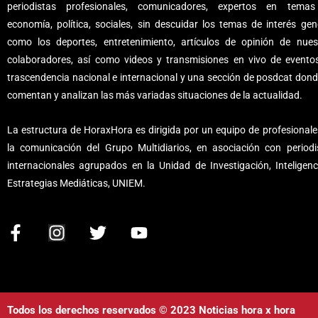
periodistas profesionales, comunicadores, expertos en tema
economía, política, sociales, sin descuidar los temas de interés gene
como los deportes, entretenimiento, artículos de opinión de nues
colaboradores, así como videos y transmisiones en vivo de evento
trascendencia nacional e internacional y una sección de posdcat dond
comentan y analizan las más variadas situaciones de la actualidad.
La estructura de HoraxHora es dirigida por un equipo de profesionale
la comunicación del Grupo Multidiarios, en asociación con periodi
internacionales agrupados en la Unidad de Investigación, Inteligenc
Estrategias Mediáticas, UNIEM.
F
I
T
Y
a
n
w
o
c
s
i
u
e
t
t
t
b
a
t
u
Todos los derechos reservados © 2023 Noticias hora x hora
o
g
e
b