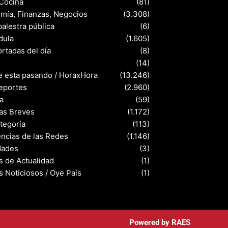
 Cocina
(81)
mía, Finanzas, Negocios
(3.308)
palestra pública
(6)
dula
(1.605)
rtadas del día
(8)
s
(14)
e esta pasando / HoraxHora
(13.246)
eportes
(2.960)
a
(59)
ias Breves
(1.172)
ategoría
(113)
ncias de las Redes
(1.146)
dades
(3)
s de Actualidad
(1)
s Noticiosos / Oye País
(1)
Powered by
RAES