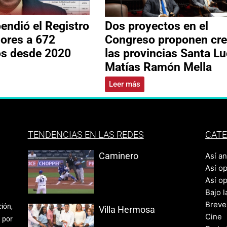
ndió el Registro
Dos proyectos en el
ores a 672
Congreso proponen cre
os desde 2020
las provincias Santa Lu
Matías Ramón Mella
Leer más
TENDENCIAS EN LAS REDES
CATE
Caminero
Así a
Así o
Así o
Bajo l
Breve
ión,
Villa Hermosa
Cine
 por