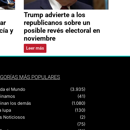
Trump advierte a los
ar
republicanos sobre un
cía y
posible revés electoral en
noviembre
Leer más
GORÍAS MÁS POPULARES
nda el Mundo
(3.935)
pinamos
(41)
pinan los demás
(1.080)
a lupa
(130)
s Noticiosos
(2)
(75)