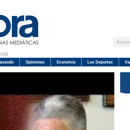
Buscar
2026
pasando
Opiniones
Economía
Los Deportes
Va