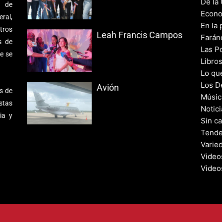
De la
s de
Econo
ral,
En la 
tros
Leah Francis Campos
Farán
s de
Las Po
e se
Libro
Lo qu
Los D
Avión
s de
Músic
stas
Notic
ia y
Sin c
Tende
Varie
Video
Video