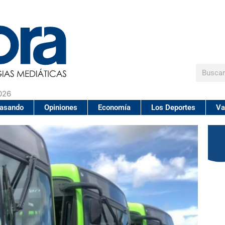
Buscar
026
pasando
Opiniones
Economía
Los Deportes
Va