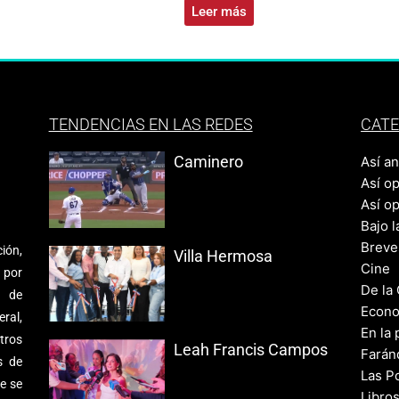
Leer más
TENDENCIAS EN LAS REDES
CATE
Caminero
Así a
Así o
Así o
Bajo l
Breve
ión,
Villa Hermosa
Cine
 por
De la
s de
Econo
ral,
En la 
tros
Leah Francis Campos
Farán
s de
Las Po
e se
Libro