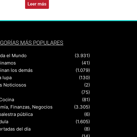
Leer más
GORÍAS MÁS POPULARES
nda el Mundo
(3.931)
pinamos
(41)
pinan los demás
(1.079)
a lupa
(130)
s Noticiosos
(2)
(75)
 Cocina
(81)
mía, Finanzas, Negocios
(3.305)
palestra pública
(6)
dula
(1.605)
rtadas del día
(8)
s
(14)