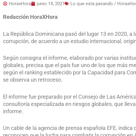
HoraxHora
junio 14, 2021
Lo que esta pasando / HoraxHo
Redacción HoraXHora
La República Dominicana pasó del lugar 13 en 2020, a la
corrupción, de acuerdo a un estudio internacional, origi
Según consigna el informe, elaborado por varias instit
globales, precisa que el país fue uno de los que más mej
según el ranking establecido por la Capacidad para Com
se observa un retroceso.
El informe fue preparado por el Consejo de Las América
consultoría especializada en riesgos globales, que llev
informe.
Un cable de la agencia de prensa española EFE, indica 
reconocen que la lucha para combatir la corrupción en