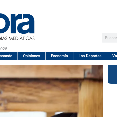
Buscar
2026
pasando
Opiniones
Economía
Los Deportes
Va