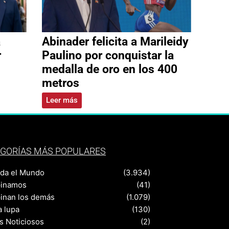
a
Abinader felicita a Marileidy
r
Paulino por conquistar la
medalla de oro en los 400
metros
Leer más
GORÍAS MÁS POPULARES
nda el Mundo
(3.934)
pinamos
(41)
pinan los demás
(1.079)
a lupa
(130)
s Noticiosos
(2)