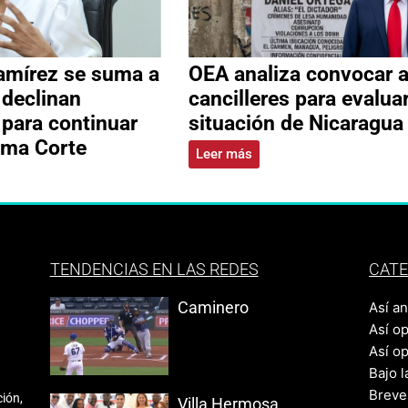
amírez se suma a
OEA analiza convocar 
 declinan
cancilleres para evalua
 para continuar
situación de Nicaragua
ema Corte
Leer más
TENDENCIAS EN LAS REDES
CATE
Caminero
Así a
Así o
Así o
Bajo l
Breve
ión,
Villa Hermosa