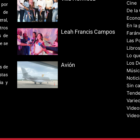
Cine
 por
De la
s de
Econo
ral,
En la 
tros
Leah Francis Campos
Farán
s de
Las Po
e se
Libro
Lo qu
Los D
Avión
s de
Músic
stas
Notic
ia y
Sin c
Tende
Varie
Video
Video