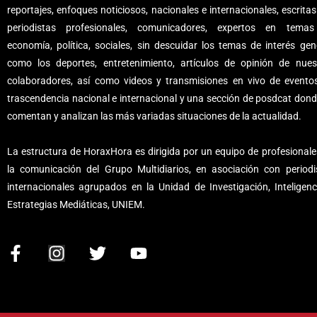
reportajes, enfoques noticiosos, nacionales e internacionales, escritas
periodistas profesionales, comunicadores, expertos en tema
economía, política, sociales, sin descuidar los temas de interés gene
como los deportes, entretenimiento, artículos de opinión de nues
colaboradores, así como videos y transmisiones en vivo de evento
trascendencia nacional e internacional y una sección de posdcat dond
comentan y analizan las más variadas situaciones de la actualidad.
La estructura de HoraxHora es dirigida por un equipo de profesionale
la comunicación del Grupo Multidiarios, en asociación con periodi
internacionales agrupados en la Unidad de Investigación, Inteligenc
Estrategias Mediáticas, UNIEM.
F
I
T
Y
a
n
w
o
c
s
i
u
e
t
t
t