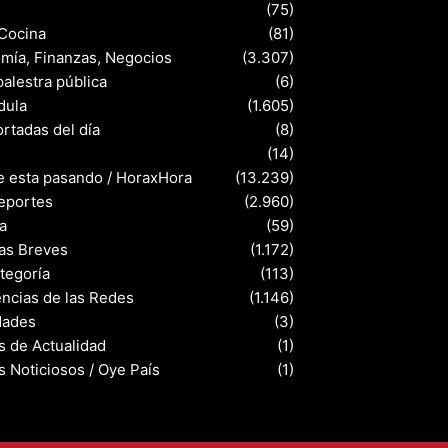
(75)
 Cocina
(81)
mía, Finanzas, Negocios
(3.307)
palestra pública
(6)
dula
(1.605)
rtadas del día
(8)
s
(14)
e esta pasando / HoraxHora
(13.239)
eportes
(2.960)
a
(59)
ias Breves
(1.172)
ategoría
(113)
ncias de las Redes
(1.146)
dades
(3)
s de Actualidad
(1)
s Noticiosos / Oye País
(1)