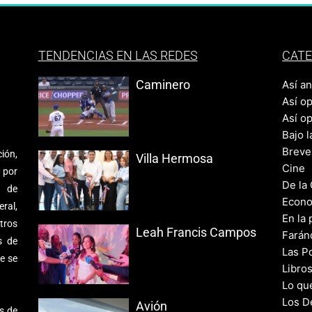
TENDENCIAS EN LAS REDES
CATE
Caminero
Así a
Así o
Así o
Bajo l
Breve
ión,
Villa Hermosa
Cine
 por
De la
s de
Econo
ral,
En la 
tros
Leah Francis Campos
Farán
s de
Las Po
e se
Libro
Lo qu
Los D
Avión
s de