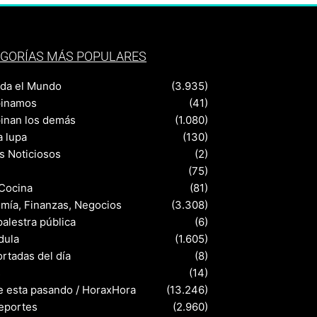
GORÍAS MÁS POPULARES
nda el Mundo
(3.935)
pinamos
(41)
pinan los demás
(1.080)
a lupa
(130)
s Noticiosos
(2)
(75)
 Cocina
(81)
mía, Finanzas, Negocios
(3.308)
palestra pública
(6)
dula
(1.605)
rtadas del día
(8)
s
(14)
e esta pasando / HoraxHora
(13.246)
eportes
(2.960)