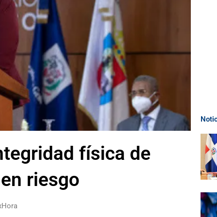
Noti
tegridad física de
en riesgo
xHora