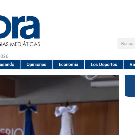
Buscar
2026
pasando
Opiniones
Economía
Los Deportes
Va