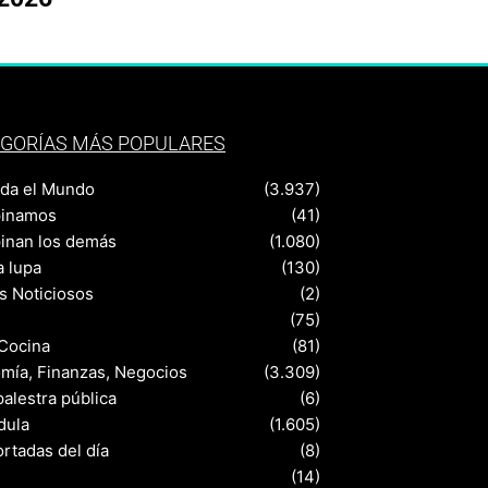
GORÍAS MÁS POPULARES
nda el Mundo
(3.937)
pinamos
(41)
pinan los demás
(1.080)
a lupa
(130)
s Noticiosos
(2)
(75)
 Cocina
(81)
mía, Finanzas, Negocios
(3.309)
palestra pública
(6)
dula
(1.605)
rtadas del día
(8)
s
(14)