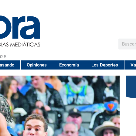
Buscar
026
pasando
Opiniones
Economía
Los Deportes
Va