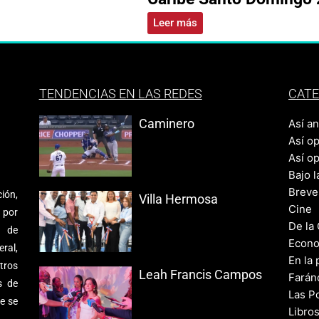
Leer más
TENDENCIAS EN LAS REDES
CATE
Caminero
Así a
Así o
Así o
Bajo l
Breve
ión,
Villa Hermosa
Cine
 por
De la
s de
Econo
ral,
En la 
tros
Leah Francis Campos
Farán
s de
Las Po
e se
Libro