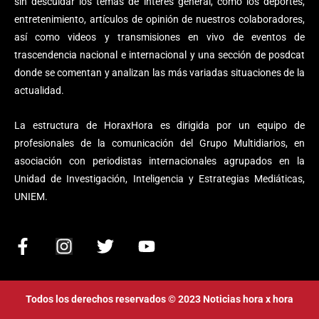
sin descuidar los temas de interés general, como los deportes,
entretenimiento, artículos de opinión de nuestros colaboradores,
así como videos y transmisiones en vivo de eventos de
trascendencia nacional e internacional y una sección de posdcat
donde se comentan y analizan las más variadas situaciones de la
actualidad.
La estructura de HoraxHora es dirigida por un equipo de
profesionales de la comunicación del Grupo Multidiarios, en
asociación con periodistas internacionales agrupados en la
Unidad de Investigación, Inteligencia y Estrategias Mediáticas,
UNIEM.
F
I
T
Y
a
n
w
o
c
s
i
u
e
t
t
t
Todos los derechos reservados © 2023 Noticias hora x hora
b
a
t
u