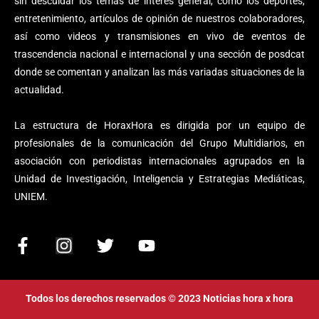
sin descuidar los temas de interés general, como los deportes,
entretenimiento, artículos de opinión de nuestros colaboradores,
así como videos y transmisiones en vivo de eventos de
trascendencia nacional e internacional y una sección de posdcat
donde se comentan y analizan las más variadas situaciones de la
actualidad.
La estructura de HoraxHora es dirigida por un equipo de
profesionales de la comunicación del Grupo Multidiarios, en
asociación con periodistas internacionales agrupados en la
Unidad de Investigación, Inteligencia y Estrategias Mediáticas,
UNIEM.
F
I
T
Y
a
n
w
o
c
s
i
u
e
t
t
t
Todos los derechos reservados © 2023 Noticias hora x hora
b
a
t
u