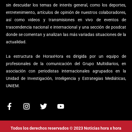
sin descuidar los temas de interés general, como los deportes,
entretenimiento, artículos de opinión de nuestros colaboradores,
así como videos y transmisiones en vivo de eventos de
trascendencia nacional e internacional y una sección de posdcat
donde se comentan y analizan las más variadas situaciones de la
actualidad.
La estructura de HoraxHora es dirigida por un equipo de
profesionales de la comunicación del Grupo Multidiarios, en
asociación con periodistas internacionales agrupados en la
Unidad de Investigación, Inteligencia y Estrategias Mediáticas,
UNIEM.
F
I
T
Y
a
n
w
o
c
s
i
u
e
t
t
t
Todos los derechos reservados © 2023 Noticias hora x hora