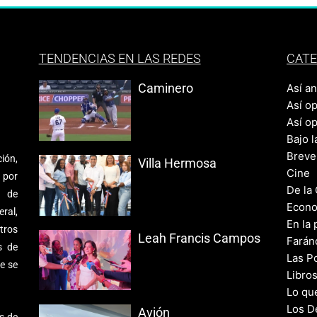
TENDENCIAS EN LAS REDES
CATE
Caminero
Así a
Así o
Así o
Bajo l
Breve
ión,
Villa Hermosa
Cine
 por
De la
s de
Econo
ral,
En la 
tros
Leah Francis Campos
Farán
s de
Las Po
e se
Libro
Lo qu
Los D
Avión