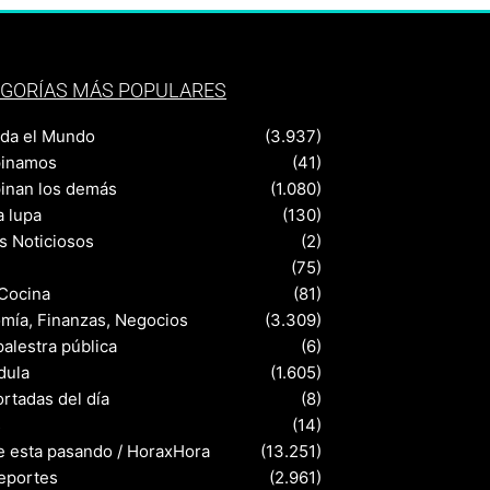
GORÍAS MÁS POPULARES
nda el Mundo
(3.937)
pinamos
(41)
pinan los demás
(1.080)
a lupa
(130)
s Noticiosos
(2)
(75)
 Cocina
(81)
mía, Finanzas, Negocios
(3.309)
palestra pública
(6)
dula
(1.605)
rtadas del día
(8)
s
(14)
e esta pasando / HoraxHora
(13.251)
eportes
(2.961)