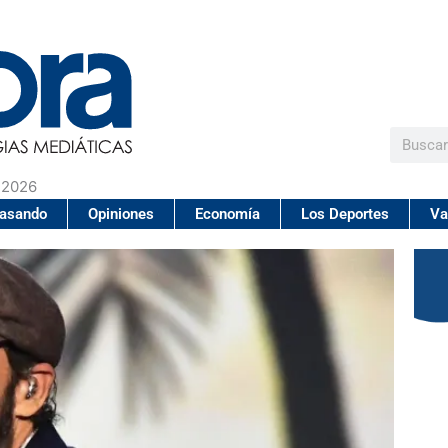
Buscar
 2026
pasando
Opiniones
Economía
Los Deportes
Va