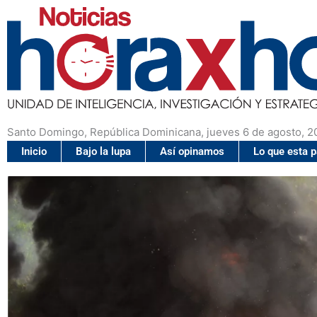
Santo Domingo, República Dominicana, jueves 6 de agosto, 2
Inicio
Bajo la lupa
Así opinamos
Lo que esta 