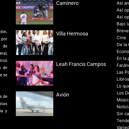
Caminero
Así a
Así o
Así o
Bajo l
Breve
ión,
Villa Hermosa
Cine
 por
De la
s de
Econo
ral,
En la 
tros
Leah Francis Campos
Farán
s de
Las Po
e se
Libro
Lo qu
Los D
Avión
s de
Músic
stas
Notic
ia y
Sin c
Tende
Varie