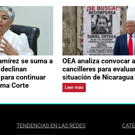
amírez se suma a
OEA analiza convocar 
 declinan
cancilleres para evalua
 para continuar
situación de Nicaragua
ema Corte
Leer más
TENDENCIAS EN LAS REDES
CATE