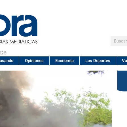
Buscar
026
pasando
Opiniones
Economía
Los Deportes
Va