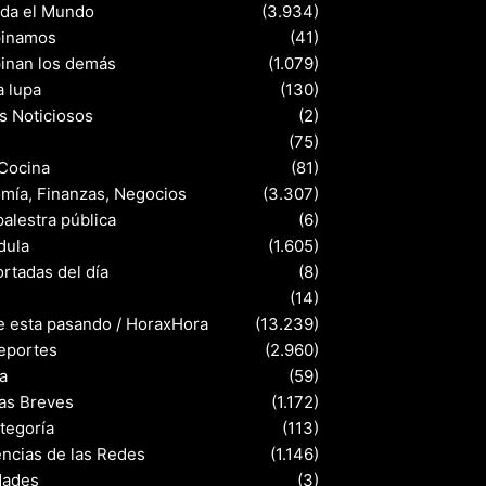
nda el Mundo
(3.934)
pinamos
(41)
pinan los demás
(1.079)
a lupa
(130)
s Noticiosos
(2)
(75)
 Cocina
(81)
mía, Finanzas, Negocios
(3.307)
palestra pública
(6)
dula
(1.605)
rtadas del día
(8)
s
(14)
e esta pasando / HoraxHora
(13.239)
eportes
(2.960)
a
(59)
ias Breves
(1.172)
ategoría
(113)
ncias de las Redes
(1.146)
dades
(3)