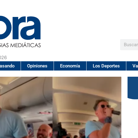
Buscar
026
pasando
Opiniones
Economía
Los Deportes
Va