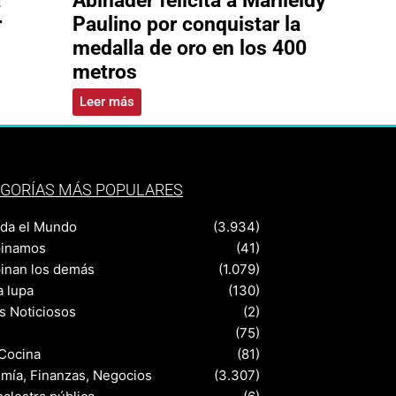
r
Paulino por conquistar la
medalla de oro en los 400
metros
Leer más
GORÍAS MÁS POPULARES
nda el Mundo
(3.934)
pinamos
(41)
pinan los demás
(1.079)
a lupa
(130)
s Noticiosos
(2)
(75)
 Cocina
(81)
mía, Finanzas, Negocios
(3.307)