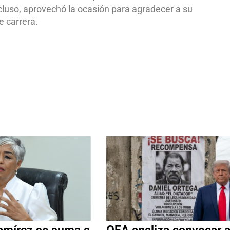
ncluso, aprovechó la ocasión para agradecer a su
e carrera.
amírez se suma a
OEA analiza convocar 