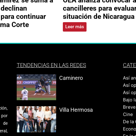
 declinan
cancilleres para evalua
 para continuar
situación de Nicaragua
ema Corte
Leer más
TENDENCIAS EN LAS REDES
CATE
Caminero
Así a
Así o
Así o
Bajo l
Breve
ión,
Villa Hermosa
Cine
 por
De la
s de
Econo
ral,