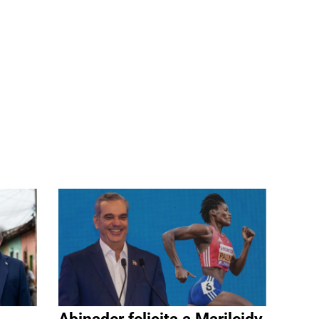
a
Abinader felicita a Marileidy