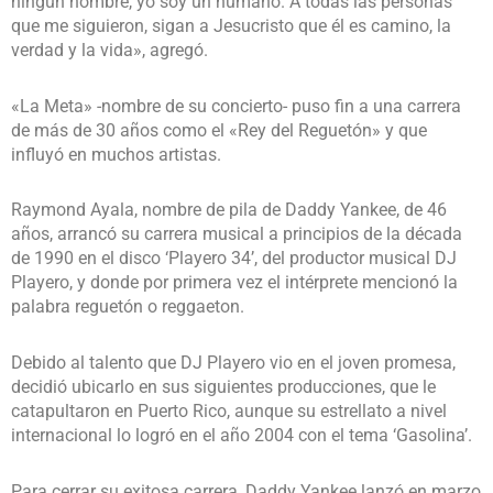
ningún hombre, yo soy un humano. A todas las personas
que me siguieron, sigan a Jesucristo que él es camino, la
verdad y la vida», agregó.
«La Meta» -nombre de su concierto- puso fin a una carrera
de más de 30 años como el «Rey del Reguetón» y que
influyó en muchos artistas.
Raymond Ayala, nombre de pila de Daddy Yankee, de 46
años, arrancó su carrera musical a principios de la década
de 1990 en el disco ‘Playero 34’, del productor musical DJ
Playero, y donde por primera vez el intérprete mencionó la
palabra reguetón o reggaeton.
Debido al talento que DJ Playero vio en el joven promesa,
decidió ubicarlo en sus siguientes producciones, que le
catapultaron en Puerto Rico, aunque su estrellato a nivel
internacional lo logró en el año 2004 con el tema ‘Gasolina’.
Para cerrar su exitosa carrera, Daddy Yankee lanzó en marzo