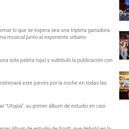
mar lo que se espera sea una tripleta ganadora.
ema musical junto al exponente urbano
na sola paleta roja) y subtituló la publicación con
estrenará este jueves por la noche en todas las
r “Utopia”, su primer álbum de estudio en casi
ercer álbum de estudio de Scott, que debutó en la