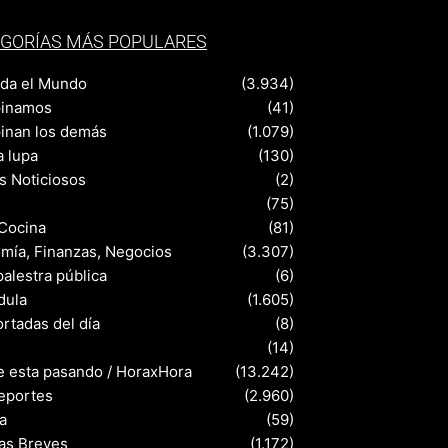
GORÍAS MÁS POPULARES
nda el Mundo
(3.934)
pinamos
(41)
pinan los demás
(1.079)
a lupa
(130)
s Noticiosos
(2)
(75)
 Cocina
(81)
mía, Finanzas, Negocios
(3.307)
palestra pública
(6)
dula
(1.605)
rtadas del día
(8)
s
(14)
e esta pasando / HoraxHora
(13.242)
eportes
(2.960)
a
(59)
ias Breves
(1.172)