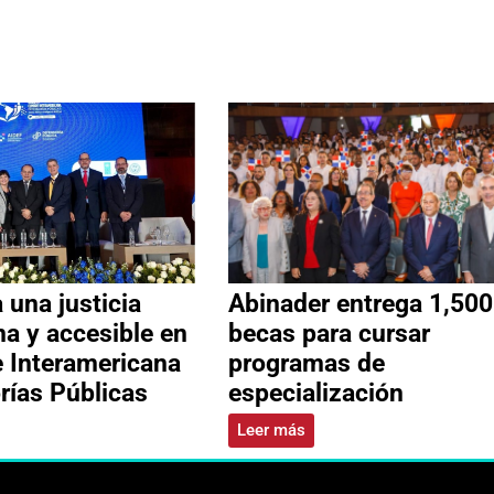
 una justicia
Abinader entrega 1,500
 y accesible en
becas para cursar
e Interamericana
programas de
rías Públicas
especialización
Leer más