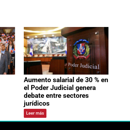
Aumento salarial de 30 % en
el Poder Judicial genera
debate entre sectores
jurídicos
Leer más