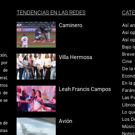
TENDENCIAS EN LAS REDES
CATE
Caminero
Así a
Así o
Así o
Bajo l
Breve
ión,
Villa Hermosa
Cine
 por
De la
s de
Econo
ral,
En la 
tros
Leah Francis Campos
Farán
s de
Las Po
e se
Libro
Lo qu
Los D
Avión
s de
Músic
stas
Notic