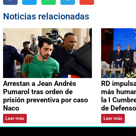
Noticias relacionadas
Arrestan a Jean Andrés
RD impulsa
Pumarol tras orden de
más humana
prisión preventiva por caso
la I Cumbr
Naco
de Defenso
Leer más
Leer más