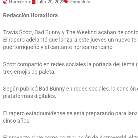
HoraxHora
julio 20, 2023
Farándula
Redacción HoraxHora
Travis Scott, Bad Bunny y The Weeknd acaban de confor
El rapero adelantó que lanzará este jueves un nuevo t
puertorriqueño y el cantante norteamericano.
Scott compartió en redes sociales la portada del tema (u
tres emojis de paleta.
Según publicó Bad Bunny en redes sociales, la canción 
plataformas digitales.
El rapero estadounidense se está preparando para lanza
cinco años.
El proyecto sirve como continuación de Astroworld, el t