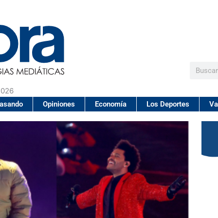
Buscar
2026
pasando
Opiniones
Economía
Los Deportes
Va