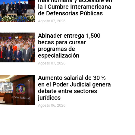
más humana y accesible en
la I Cumbre Interamericana
de Defensorías Públicas
Agosto 07, 2026
Abinader entrega 1,500
becas para cursar
programas de
especialización
Agosto 07, 2026
Aumento salarial de 30 %
en el Poder Judicial genera
debate entre sectores
jurídicos
Agosto 06, 2026