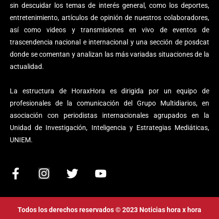
sin descuidar los temas de interés general, como los deportes,
entretenimiento, artículos de opinión de nuestros colaboradores,
así como videos y transmisiones en vivo de eventos de
trascendencia nacional e internacional y una sección de posdcat
donde se comentan y analizan las más variadas situaciones de la
actualidad.
La estructura de HoraxHora es dirigida por un equipo de
profesionales de la comunicación del Grupo Multidiarios, en
asociación con periodistas internacionales agrupados en la
Unidad de Investigación, Inteligencia y Estrategias Mediáticas,
UNIEM.
F
I
T
Y
a
n
w
o
c
s
i
u
e
t
t
t
Todos los derechos reservados © 2023 Noticias hora x hora