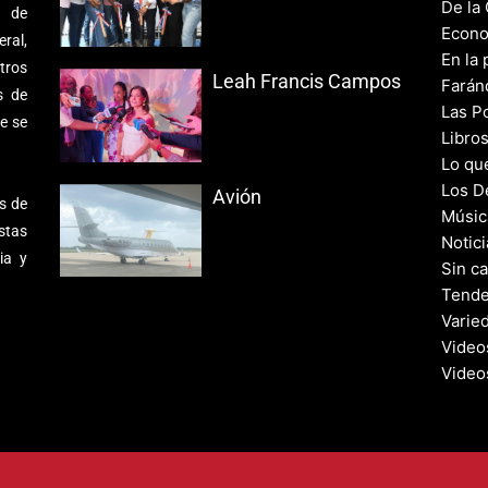
De la
s de
Econo
ral,
En la 
tros
Leah Francis Campos
Farán
s de
Las Po
e se
Libro
Lo qu
Los D
Avión
s de
Músic
stas
Notic
ia y
Sin c
Tende
Varie
Video
Video