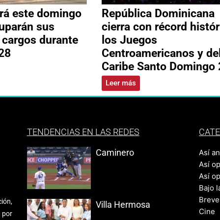
rá este domingo
República Dominicana
uparán sus
cierra con récord histór
s cargos durante
los Juegos
28
Centroamericanos y de
Caribe Santo Domingo
Leer más
TENDENCIAS EN LAS REDES
CATE
Caminero
Así a
Así o
Así o
Bajo l
Breve
ión,
Villa Hermosa
Cine
 por