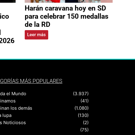
Harán caravana hoy en SD
ico
para celebrar 150 medallas
de la RD
l
Leer más
 2026
GORÍAS MÁS POPULARES
nda el Mundo
(3.937)
pinamos
(41)
pinan los demás
(1.080)
a lupa
(130)
s Noticiosos
(2)
(75)