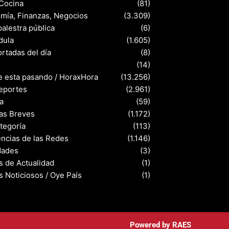
 Cocina
(81)
mía, Finanzas, Negocios
(3.309)
palestra pública
(6)
dula
(1.605)
rtadas del día
(8)
s
(14)
e esta pasando / HoraxHora
(13.256)
eportes
(2.961)
a
(59)
ias Breves
(1.172)
ategoría
(113)
ncias de las Redes
(1.146)
dades
(3)
s de Actualidad
(1)
s Noticiosos / Oye País
(1)
Powered by
RAES