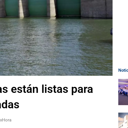
Noti
s están listas para
iadas
axHora