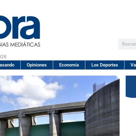
Buscar
026
pasando
Opiniones
Economía
Los Deportes
Va