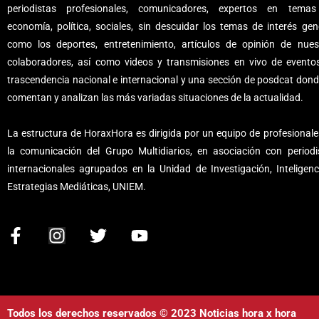
periodistas profesionales, comunicadores, expertos en tema
economía, política, sociales, sin descuidar los temas de interés gene
como los deportes, entretenimiento, artículos de opinión de nues
colaboradores, así como videos y transmisiones en vivo de evento
trascendencia nacional e internacional y una sección de posdcat dond
comentan y analizan las más variadas situaciones de la actualidad.
La estructura de HoraxHora es dirigida por un equipo de profesionale
la comunicación del Grupo Multidiarios, en asociación con periodi
internacionales agrupados en la Unidad de Investigación, Inteligenc
Estrategias Mediáticas, UNIEM.
F
I
T
Y
a
n
w
o
c
s
i
u
e
t
t
t
b
a
t
u
Todos los derechos reservados © 2023 Noticias hora x hora