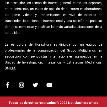
sin descuidar los temas de interés general, como los deportes,
entretenimiento, artículos de opinión de nuestros colaboradores,
así como videos y transmisiones en vivo de eventos de
trascendencia nacional e internacional y una sección de posdcat
donde se comentan y analizan las más variadas situaciones de la
actualidad.
La estructura de HoraxHora es dirigida por un equipo de
profesionales de la comunicación del Grupo Multidiarios, en
asociación con periodistas internacionales agrupados en la
Unidad de Investigación, Inteligencia y Estrategias Mediáticas,
UNIEM.
F
I
T
Y
a
n
w
o
c
s
i
u
e
t
t
t
Todos los derechos reservados © 2023 Noticias hora x hora