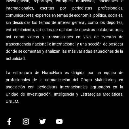
investigación, reportajes, enfoques noticiosos, nacionales e
internacionales, escritas por periodistas profesionales,
comunicadores, expertos en temas de economía, política, sociales,
sin descuidar los temas de interés general, como los deportes,
entretenimiento, artículos de opinión de nuestros colaboradores,
así como videos y transmisiones en vivo de eventos de
trascendencia nacional e internacional y una sección de posdcat
donde se comentan y analizan las más variadas situaciones de la
actualidad.
La estructura de HoraxHora es dirigida por un equipo de
profesionales de la comunicación del Grupo Multidiarios, en
asociación con periodistas internacionales agrupados en la
Unidad de Investigación, Inteligencia y Estrategias Mediáticas,
UNIEM.
F
I
T
Y
a
n
w
o