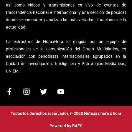
así como videos y transmisiones en vivo de eventos de
trascendencia nacional e internacional y una sección de posdcat
donde se comentan y analizan las más variadas situaciones de la
actualidad.
La estructura de HoraxHora es dirigida por un equipo de
profesionales de la comunicación del Grupo Multidiarios, en
asociación con periodistas internacionales agrupados en la
Unidad de Investigación, Inteligencia y Estrategias Mediáticas,
UNIEM.
F
I
T
Y
a
n
w
o
c
s
i
u
e
t
t
t
Todos los derechos reservados © 2023 Noticias hora x hora
b
a
t
u
o
g
e
b
Powered by
RAES