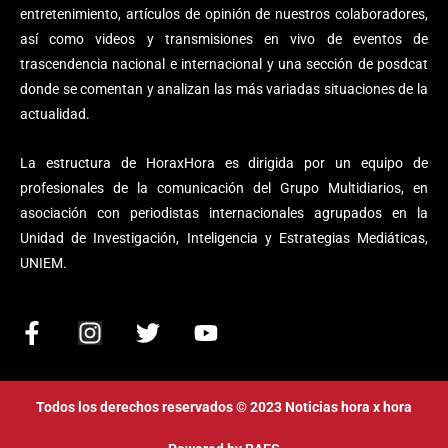
entretenimiento, artículos de opinión de nuestros colaboradores,
así como videos y transmisiones en vivo de eventos de
trascendencia nacional e internacional y una sección de posdcat
donde se comentan y analizan las más variadas situaciones de la
actualidad.
La estructura de HoraxHora es dirigida por un equipo de
profesionales de la comunicación del Grupo Multidiarios, en
asociación con periodistas internacionales agrupados en la
Unidad de Investigación, Inteligencia y Estrategias Mediáticas,
UNIEM.
F
I
T
Y
a
n
w
o
c
s
i
u
e
t
t
t
Todos los derechos reservados © 2023 Noticias hora x hora
b
a
t
u