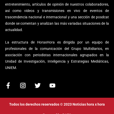
entretenimiento, artículos de opinión de nuestros colaboradores,
así como videos y transmisiones en vivo de eventos de
trascendencia nacional e internacional y una sección de posdcat
donde se comentan y analizan las más variadas situaciones de la
actualidad.
La estructura de HoraxHora es dirigida por un equipo de
profesionales de la comunicación del Grupo Multidiarios, en
asociación con periodistas internacionales agrupados en la
Unidad de Investigación, Inteligencia y Estrategias Mediáticas,
UNIEM.
F
I
T
Y
a
n
w
o
c
s
i
u
e
t
t
t
Todos los derechos reservados © 2023 Noticias hora x hora
b
a
t
u