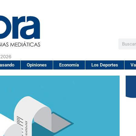
Buscar
 2026
pasando
Opiniones
Economía
Los Deportes
Va