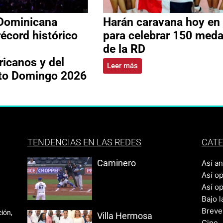
Dominicana
Harán caravana hoy en
récord histórico
para celebrar 150 meda
de la RD
icanos y del
Leer más
nto Domingo 2026
TENDENCIAS EN LAS REDES
CATE
Caminero
Así a
Así o
Así o
Bajo l
Breve
ión,
Villa Hermosa
Cine