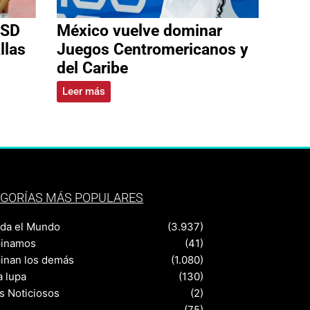
 SD
México vuelve dominar
llas
Juegos Centromericanos y
del Caribe
Leer más
GORÍAS MÁS POPULARES
nda el Mundo
(3.937)
pinamos
(41)
pinan los demás
(1.080)
a lupa
(130)
s Noticiosos
(2)
(75)