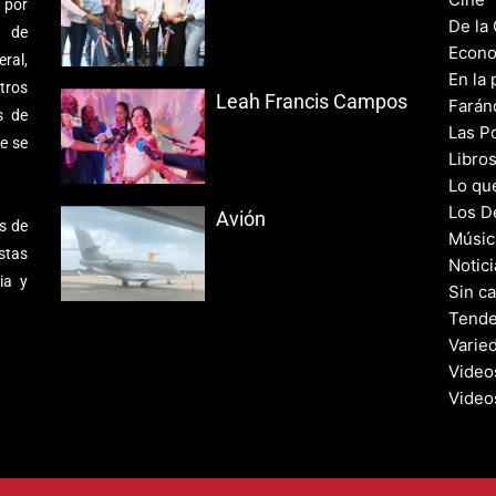
 por
De la
s de
Econo
ral,
En la 
tros
Leah Francis Campos
Farán
s de
Las Po
e se
Libro
Lo qu
Los D
Avión
s de
Músic
stas
Notic
ia y
Sin c
Tende
Varie
Video
Video