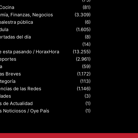
 Cocina
(81)
mía, Finanzas, Negocios
(3.309)
palestra pública
(6)
dula
(1.605)
rtadas del día
(8)
s
(14)
e esta pasando / HoraxHora
(13.255)
eportes
(2.961)
a
(59)
ias Breves
(1.172)
ategoría
(113)
ncias de las Redes
(1.146)
dades
(3)
s de Actualidad
(1)
s Noticiosos / Oye País
(1)