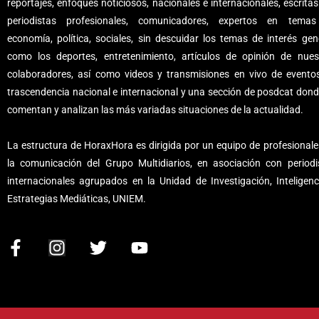
reportajes, enfoques noticiosos, nacionales e internacionales, escritas
periodistas profesionales, comunicadores, expertos en tema
economía, política, sociales, sin descuidar los temas de interés gene
como los deportes, entretenimiento, artículos de opinión de nues
colaboradores, así como videos y transmisiones en vivo de evento
trascendencia nacional e internacional y una sección de posdcat dond
comentan y analizan las más variadas situaciones de la actualidad.
La estructura de HoraxHora es dirigida por un equipo de profesionale
la comunicación del Grupo Multidiarios, en asociación con periodi
internacionales agrupados en la Unidad de Investigación, Inteligenc
Estrategias Mediáticas, UNIEM.
F
I
T
Y
a
n
w
o
c
s
i
u
e
t
t
t
b
a
t
u