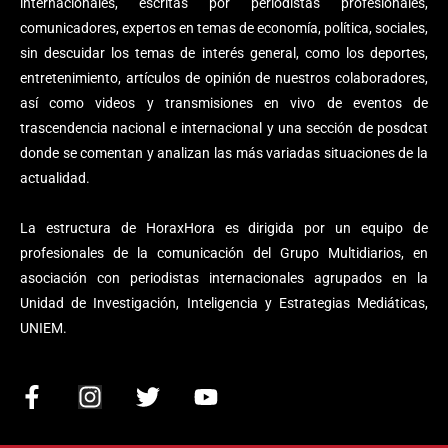
internacionales, escritas por periodistas profesionales,
comunicadores, expertos en temas de economía, política, sociales,
sin descuidar los temas de interés general, como los deportes,
entretenimiento, artículos de opinión de nuestros colaboradores,
así como videos y transmisiones en vivo de eventos de
trascendencia nacional e internacional y una sección de posdcat
donde se comentan y analizan las más variadas situaciones de la
actualidad.
La estructura de HoraxHora es dirigida por un equipo de
profesionales de la comunicación del Grupo Multidiarios, en
asociación con periodistas internacionales agrupados en la
Unidad de Investigación, Inteligencia y Estrategias Mediáticas,
UNIEM.
F
I
T
Y
a
n
w
o
c
s
i
u